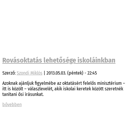
Rovásoktatás lehetősége iskoláinkban
Szerző:
Szondi Miklós
|
2013.05.03. (péntek) - 22:45
Azoknak ajánljuk figyelmébe az oktatásért felelős minisztérium –
itt is közölt – válaszlevelét, akik iskolai keretek között szeretnék
tanítani ősi írásunkat.
bővebben