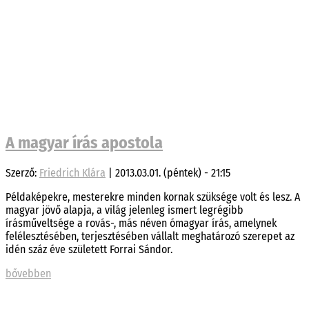
A magyar írás apostola
Szerző:
Friedrich Klára
|
2013.03.01. (péntek) - 21:15
Példaképekre, mesterekre minden kornak szüksége volt és lesz. A
magyar jövő alapja, a világ jelenleg ismert legrégibb
írásműveltsége a rovás-, más néven ómagyar írás, amelynek
felélesztésében, terjesztésében vállalt meghatározó szerepet az
idén száz éve született Forrai Sándor.
bővebben