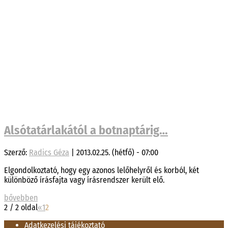
Alsótatárlakától a botnaptárig…
Szerző:
Radics Géza
|
2013.02.25. (hétfő) - 07:00
Elgondolkoztató, hogy egy azonos lelőhelyről és korból, két
különböző írásfajta vagy írásrendszer került elő.
bővebben
2 / 2 oldal
«
1
2
Adatkezelési tájékoztató