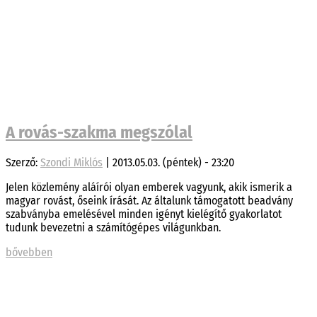
A rovás-szakma megszólal
Szerző:
Szondi Miklós
|
2013.05.03. (péntek) - 23:20
Jelen közlemény aláírói olyan emberek vagyunk, akik ismerik a
magyar rovást, őseink írását. Az általunk támogatott beadvány
szabványba emelésével minden igényt kielégítő gyakorlatot
tudunk bevezetni a számítógépes világunkban.
bővebben