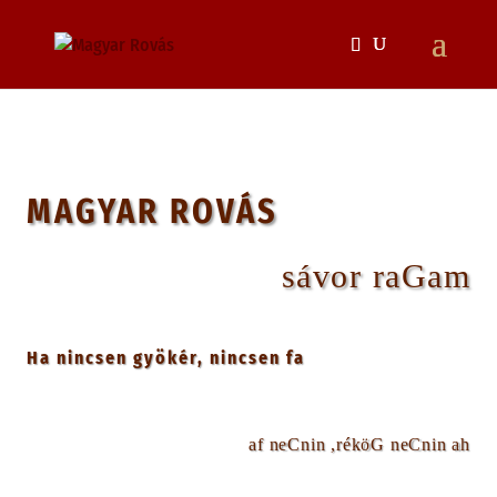
MAGYAR ROVÁS
maGar rovás
Ha nincsen gyökér, nincsen fa
ha ninCen Gökér, ninCen fa